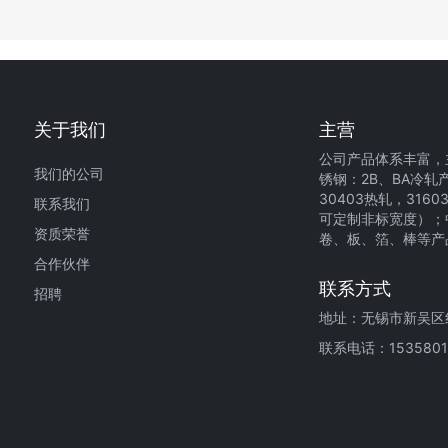
关于我们
主营
公司产品体系丰富，
我们的公司
锈钢：2B、BA冷轧
30403热轧，3160
联系我们
可定制非标宽度）；中
资质荣誉
卷、板、箔、棒等产
合作伙伴
联系方式
招聘
地址：无锡市新吴区纺
联系电话：1535801