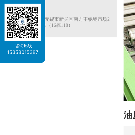
无锡市新吴区南方不锈钢市场2
89号（16栋118）
咨询热线
15358015387
油