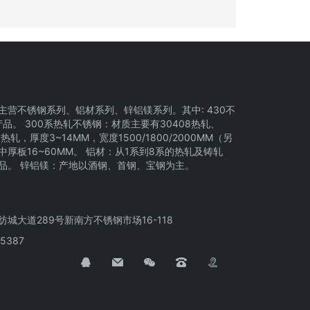
主营不锈钢系列、铝材系列、锌铝镁系列。其中: 430不
产品。 300系热轧不锈钢：材质主要有30408热轧、
3热轧，厚度3~14MM，宽度1500/1800/2000MM（另
厚板16~60MM。 铝材：从1系到8系的热轧及铸轧
品。 锌铝镁：产地以酒钢、首钢、宝钢为主。
城大道289号新南方不锈钢市场16-118
5387