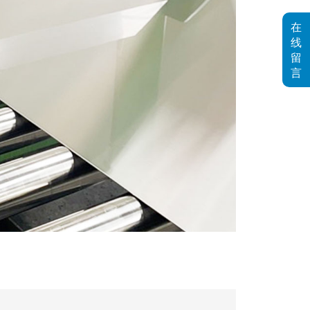
在
线
留
言