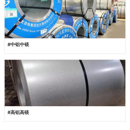
#中铝中镁
#高铝高镁