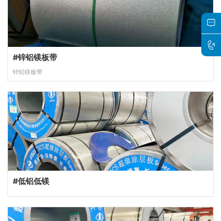
#锌铝镁板带
锌铝镁板带
#低铝低镁