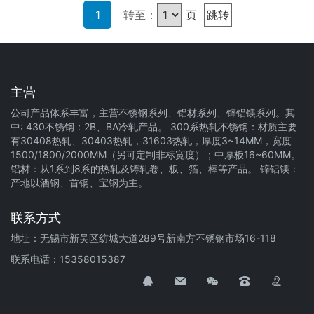
1
转至：
页
跳转
主营
公司产品体系丰富，主营不锈钢系列、铝材系列、锌铝镁系列。其
中: 430不锈钢：2B、BA冷轧产品。 300系热轧不锈钢：材质主要
有30408热轧、30403热轧，31603热轧，厚度3~14MM，宽度
1500/1800/2000MM（另可定制非标宽度）；中厚板16~60MM。
铝材：从1系到8系的热轧及铸轧卷、板、箔、棒等产品。 锌铝镁：
产地以酒钢、首钢、宝钢为主。
联系方式
地址：无锡市新吴区纺城大道289号新南方不锈钢市场16-118
联系电话：15358015387