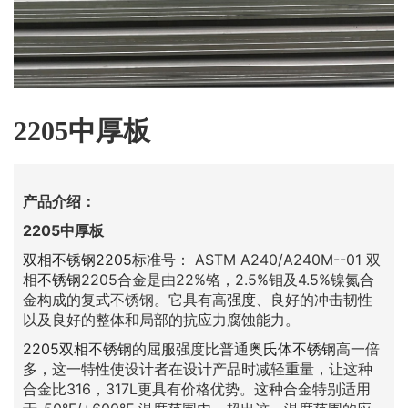
2205中厚板
产品介绍：
2205中厚板
双相不锈钢2205
标准号： ASTM A240/A240M--01 双
相
不锈钢
2205合金是由22%铬，2.5%钼及4.5%镍氮合
金构成的复式不锈钢。它具有高
强度
、良好的冲击韧性
以及良好的整体和局部的抗应力腐蚀能力。
2205双相不锈钢
的屈服强度比普通
奥氏体不锈钢
高一倍
多，这一特性使设计者在设计产品时减轻重量，让这种
合金比316，317L更具有价格优势。这种合金特别适用