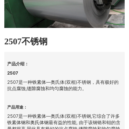
2507不锈钢
产品介绍：
2507
2507是一种
铁素体
—奥氏体(双相)不锈钢，具有极好的
抗
点腐蚀
,
缝隙腐蚀
和
均匀腐蚀
的能力。
产品用途：
2507是一种
铁素体
—奥氏体(双相)不锈钢,它综合了许多
铁素体钢
和
奥氏体钢
最有益的性能, 由于该钢铬和钼的含
量都很高,因此具有极好的抗
点腐蚀
,
缝隙腐蚀
和
均匀腐蚀