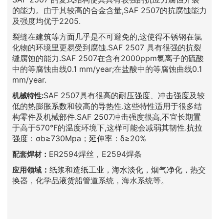
的能力。由于其较高的合金含量,SAF 2507的抗腐蚀能力
及强度均优于2205.
裂缝在建筑等方面几乎是不可避免的,这使得不锈钢在氯
化物的环境里更易受到腐蚀.SAF 2507 具有很强的抗裂
缝腐蚀的能力.SAF 2507在含有2000ppm氯离子的硫酸
中的等腐蚀曲线0.1 mm/year;在盐酸中的等腐蚀曲线0.1
mm/year.
SAF 2507具有很高的
耐压强度
、
冲击强度
及较
机械特性:
低的
热膨胀系数
和较高的
导热性
.这些特性适用于很多结
构零件及机械部件.SAF 2507冲击强度很高,不宜长期置
于高于570°F的温度环境下,这样可能会减弱其韧性.
抗拉
强度
：σb≥730Mpa；
延伸率
：δ≥20%
ER2594焊丝，E2594焊条
配套焊材：
：
纸浆
和
造纸工业
，
海水淡化
，
烟气净化
，热交
应用领域
换器，化学品
液货船
管道系统，海水系统等。