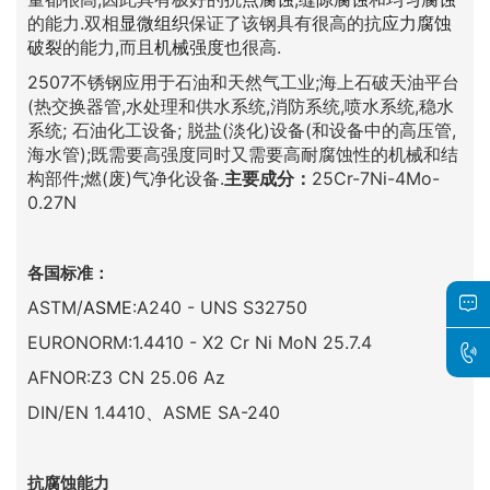
的能力.双相
显微组织
保证了该钢具有很高的抗
应力腐蚀
破裂
的能力,而且
机械强度
也很高.
2507不锈钢应用于石油和天然气工业;海上石破天油平台
(热交换器管,水处理和供水系统,消防系统,喷水系统,稳水
系统; 石油化工设备; 脱盐(淡化)设备(和设备中的高压管,
海水管);既需要高强度同时又需要高耐腐蚀性的机械和结
构部件;燃(废)气净化设备.
主要成分：
25Cr-7Ni-4Mo-
0.27N
各国标准：
ASTM/
ASME
:A240 - UNS S32750
EURONORM:1.4410 - X2 Cr Ni MoN 25.7.4
AFNOR:Z3 CN 25.06 Az
DIN/EN 1.4410、ASME SA-240
抗腐蚀能力