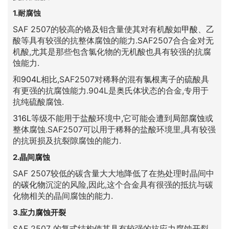
1.耐腐蚀
SAF 2507的较高的铬及钼含量使其对有机酸如
甲酸
、乙
酸等具有较强的抗整体腐蚀的能力.SAF2507合合金对无
机酸,尤其是那些包含氯化物的无机酸也具有较强的抗腐
蚀能力.
和
904L
相比,SAF2507对稀释的混有
氯根
离子的硫酸具
有更强的抗腐蚀能力.904L是奥氏体状态的合金,专用于
抗纯硫酸腐蚀.
316L
等级不能用于盐酸环境中,它可能会遭到
局部腐蚀
或
整体腐蚀.SAF2507可以用于稀释的盐酸环境里,具有较强
的抗斑损及抗裂隙腐蚀的能力.
2.
晶间腐蚀
SAF 2507较低的碳含量大大地降低了在热处理时晶间中
的
碳化物
沉淀的风险,因此,这个合金具有很强的抵抗与碳
化物相关的晶间腐蚀的能力.
3.
应力腐蚀开裂
SAF 2507 的复式结构使其具有较强的抗应力腐蚀开裂