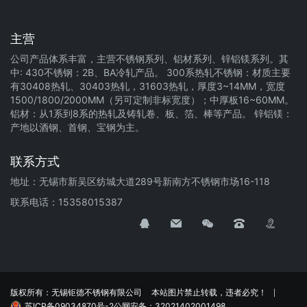
主营
公司产品体系丰富，主营不锈钢系列、铝材系列、锌铝镁系列。其
中: 430不锈钢：2B、BA冷轧产品。 300系热轧不锈钢：材质主要
有30408热轧、30403热轧，31603热轧，厚度3~14MM，宽度
1500/1800/2000MM（另可定制非标宽度）；中厚板16~60MM。
铝材：从1系到8系的热轧及铸轧卷、板、箔、棒等产品。 锌铝镁：
产地以酒钢、首钢、宝钢为主。
联系方式
地址：无锡市新吴区纺城大道289号新南方不锈钢市场16-118
联系电话：15358015387
版权所有：无锡钜德不锈钢有限公司
本站图片禁止转载，违者必究！
苏ICP备09034870号-2
公网安备：32021402001498