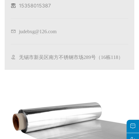
15358015387
judebxg@126.com
无锡市新吴区南方不锈钢市场289号（16栋118）